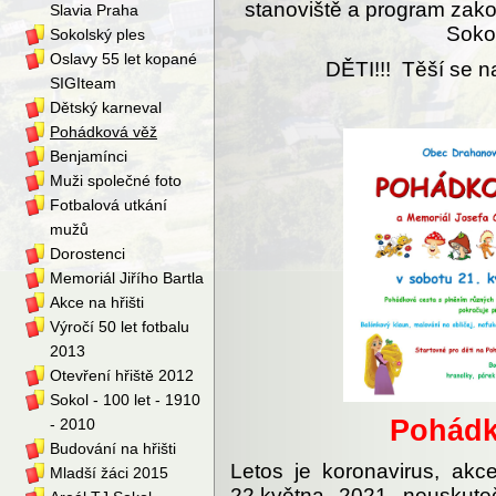
stanoviště a program zakon
Slavia Praha
Soko
Sokolský ples
Oslavy 55 let kopané
DĚTI!!! Těší se n
SIGIteam
Dětský karneval
Pohádková věž
Benjamínci
Muži společné foto
Fotbalová utkání
mužů
Dorostenci
Memoriál Jiřího Bartla
Akce na hřišti
Výročí 50 let fotbalu
2013
Otevření hřiště 2012
Sokol - 100 let - 1910
Pohádk
- 2010
Budování na hřišti
Letos je koronavirus, ak
Mladší žáci 2015
22.května 2021 neuskute