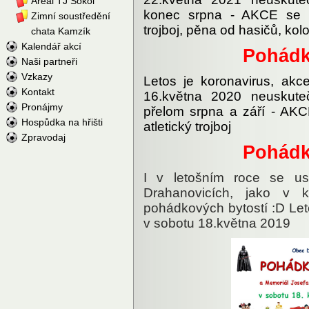
Areál TJ Sokol
konec srpna - AKCE se z
Zimní soustředění
trojboj, pěna od hasičů, kolot
chata Kamzík
Kalendář akcí
Pohádk
Naši partneři
Vzkazy
Letos je koronavirus, ak
Kontakt
16.května 2020 neuskute
Pronájmy
přelom srpna a září - AKC
Hospůdka na hřišti
atletický trojboj
Zpravodaj
Pohádk
I v letošním roce se u
Drahanovicích, jako v
pohádkových bytostí :D Let
v sobotu 18.května 2019