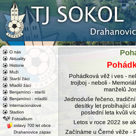
Poh
O nás
Aktuality
Pohádk
Historie
Muži
Pohádková věž i ves - nebo
Starší žáci
trojboj - neboli - Memoriá
Mladší žáci
manželů Jos
Benjamínci - starší
Jednoduše řečeno, tradiční 
Benjamínci - mladší
desítky let probíhající 
Internacionálové
poslední leta kvůli ví
Stadion
Fotoalbum
Letos v roce 2022 se a
oslavy 700 let obce
Začínáme u Černé věže - Po
Drahanovice zápas