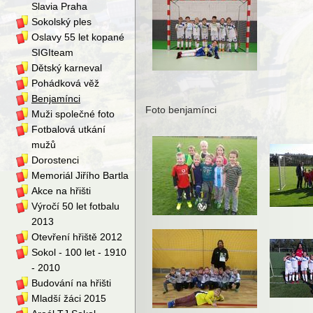
Slavia Praha
Sokolský ples
Oslavy 55 let kopané
SIGIteam
Dětský karneval
Pohádková věž
Benjamínci
Foto benjamínci
Muži společné foto
Fotbalová utkání
mužů
Dorostenci
Memoriál Jiřího Bartla
Akce na hřišti
Výročí 50 let fotbalu
2013
Otevření hřiště 2012
Sokol - 100 let - 1910
- 2010
Budování na hřišti
Mladší žáci 2015