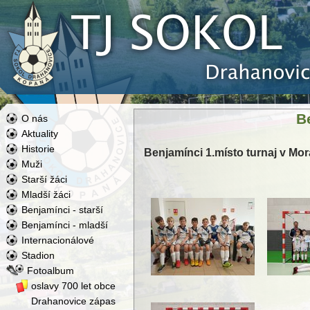
B
O nás
Aktuality
Historie
Benjamínci 1.místo turnaj v M
Muži
Starší žáci
Mladší žáci
Benjamínci - starší
Benjamínci - mladší
Internacionálové
Stadion
Fotoalbum
oslavy 700 let obce
Drahanovice zápas